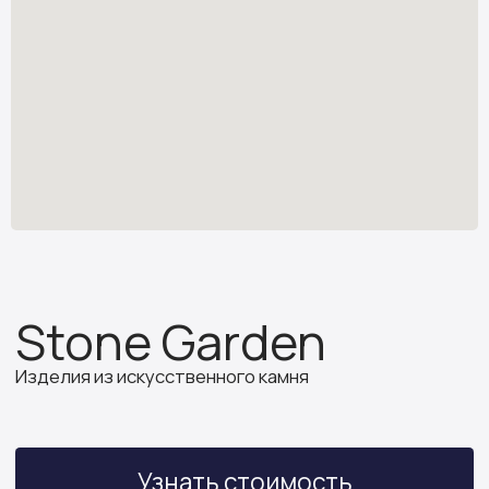
Узнать стоимость
*
stone.garden@mail.ru
Каталог камня
Отзывы
Изделия из камня
Партнёрам
О компании
ИП Бочкова А.А.
ИНН 614312641994
ОГРНИП 319502700030150
Политика конфиденциальности