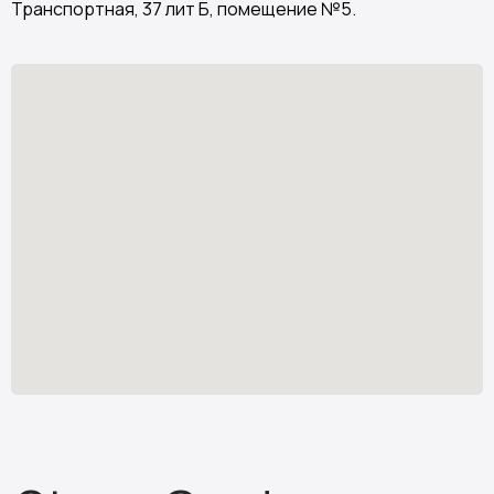
Транспортная, 37 лит Б, помещение №5.
Stone Garden
Изделия из искусственного камня
Узнать стоимость
*
stone.garden@mail.ru
Каталог камня
Отзывы
Изделия из камня
Партнёрам
О компании