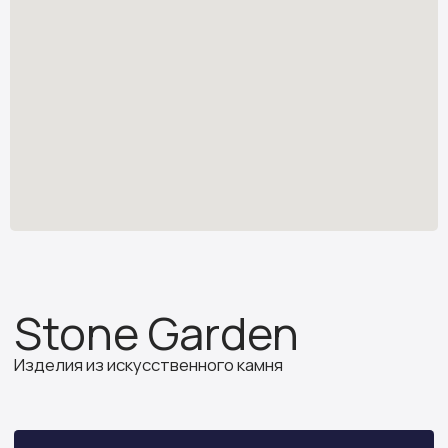
Изделия из искусственного камня
Узнать стоимость
*
stone.garden@mail.ru
Каталог камня
Отзывы
Изделия из камня
Партнёрам
О компании
ИП Бочкова А.А.
ИНН 614312641994
ОГРНИП 319502700030150