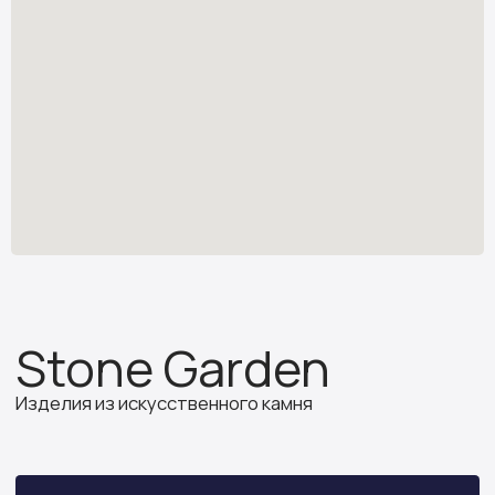
Изделия из искусственного камня
Узнать стоимость
*
stone.garden@mail.ru
Каталог камня
Отзывы
Изделия из камня
Партнёрам
О компании
ИП Бочкова А.А.
ИНН 614312641994
ОГРНИП 319502700030150