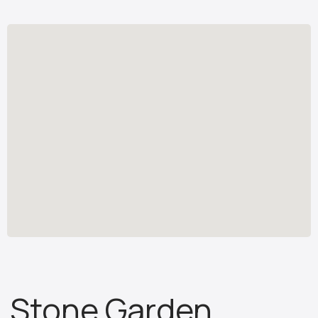
Stone Garden
Изделия из искусственного камня
Узнать стоимость
*
stone.garden@mail.ru
Каталог камня
Отзывы
Изделия из камня
Партнёрам
О компании
ИП Бочкова А.А.