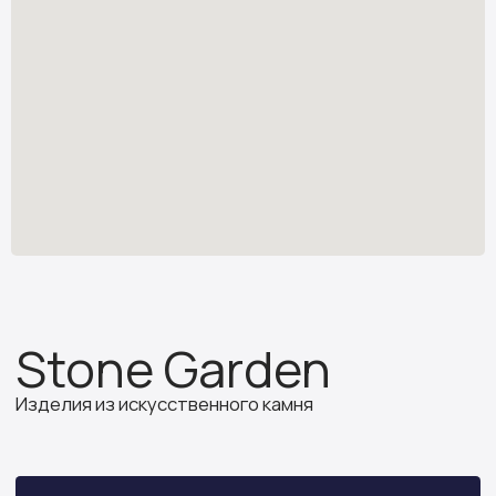
Изделия из искусственного камня
Узнать стоимость
*
stone.garden@mail.ru
Каталог камня
Отзывы
Изделия из камня
Партнёрам
О компании
ИП Бочкова А.А.
ИНН 614312641994
ОГРНИП 319502700030150