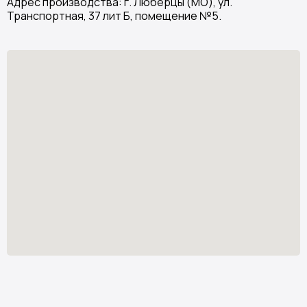
Адрес производства: г. Люберцы (МО), ул.
Транспортная, 37 лит Б, помещение №5.
Stone Garden
Изделия из искусственного камня
Узнать стоимость
*
stone.garden@mail.ru
Каталог камня
Отзывы
Изделия из камня
Партнёрам
О компании