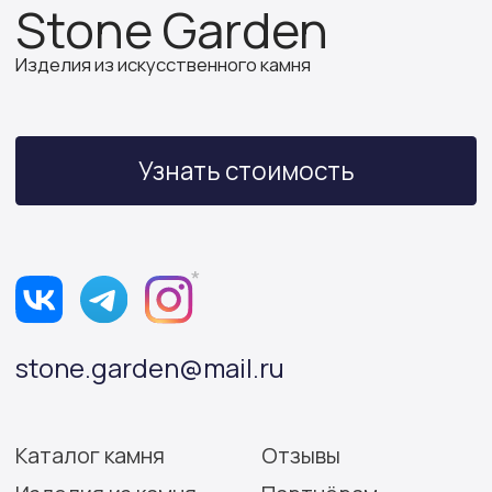
ИП Бочкова А.А.
ИНН 614312641994
ОГРНИП 319502700030150
Политика конфиденциальности
Согласие на обработку персональных данных
Разработка сайта: Виктория Игнатова
© Stone Garden 2026. Все
*Признана экстремистской
права защищены.
организацией и запрещена
на территории РФ.
Информация, представленная на сайте,
носит информационный характер