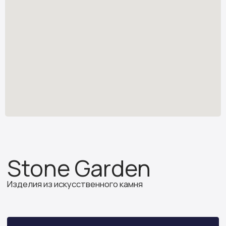
Изделия из искусственного камня
Узнать стоимость
*
stone.garden@mail.ru
Каталог камня
Отзывы
Изделия из камня
Партнёрам
О компании
ИП Бочкова А.А.
ИНН 614312641994
ОГРНИП 319502700030150