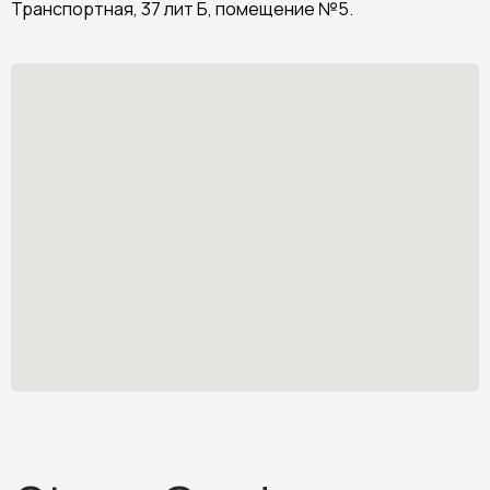
Транспортная, 37 лит Б, помещение №5.
Stone Garden
Изделия из искусственного камня
Узнать стоимость
*
stone.garden@mail.ru
Каталог камня
Отзывы
Изделия из камня
Партнёрам
О компании