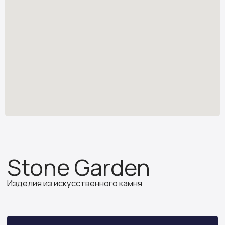
Изделия из искусственного камня
Узнать стоимость
*
stone.garden@mail.ru
Каталог камня
Отзывы
Изделия из камня
Партнёрам
О компании
ИП Бочкова А.А.
ИНН 614312641994
ОГРНИП 319502700030150