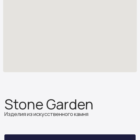
Изделия из искусственного камня
Узнать стоимость
*
stone.garden@mail.ru
Каталог камня
Отзывы
Изделия из камня
Партнёрам
О компании
ИП Бочкова А.А.
ИНН 614312641994
ОГРНИП 319502700030150