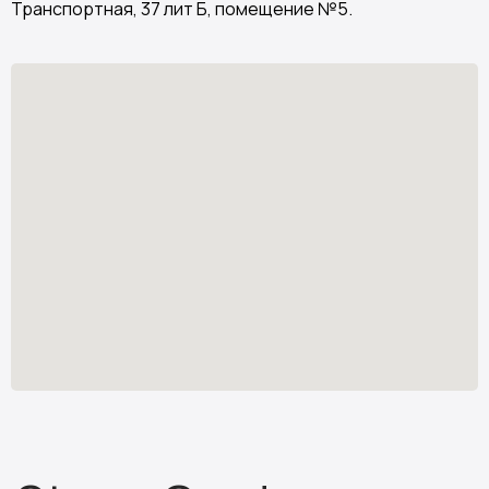
Транспортная, 37 лит Б, помещение №5.
Stone Garden
Изделия из искусственного камня
Узнать стоимость
*
stone.garden@mail.ru
Каталог камня
Отзывы
Изделия из камня
Партнёрам
О компании