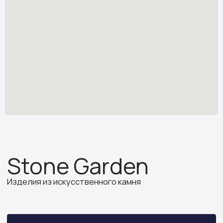
Изделия из искусственного камня
Узнать стоимость
*
stone.garden@mail.ru
Каталог камня
Отзывы
Изделия из камня
Партнёрам
О компании
ИП Бочкова А.А.
ИНН 614312641994
ОГРНИП 319502700030150