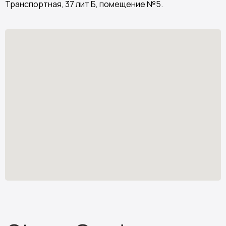
Транспортная, 37 лит Б, помещение №5.
Stone Garden
Изделия из искусственного камня
Узнать стоимость
*
stone.garden@mail.ru
Каталог камня
Отзывы
Изделия из камня
Партнёрам
О компании