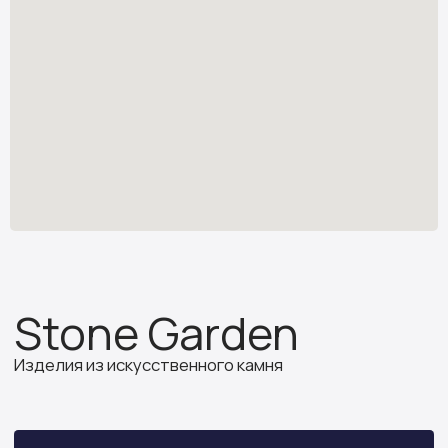
Изделия из искусственного камня
Узнать стоимость
*
stone.garden@mail.ru
Каталог камня
Отзывы
Изделия из камня
Партнёрам
О компании
ИП Бочкова А.А.
ИНН 614312641994
ОГРНИП 319502700030150