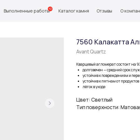
+2
Выполненные работы
Каталог камня
Отзывы
О компа
7560 Калакатта А
Avant Quartz
Кварцевый агломерат состоит на 9
долговечен — средний срок служ
устойчив к повреждениям и пер
устойчив к пятнам от продуктов
лёгок в уходе
Цвет: Светлый
Тип поверхности: Матова