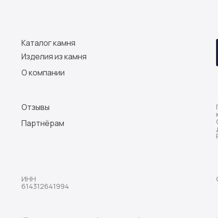
Каталог камня
Изделия из камня
О компании
Отзывы
Партнёрам
ИНН
614312641994