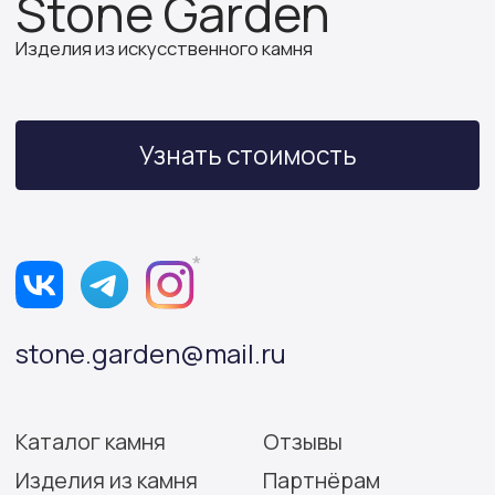
ИП Бочкова А.А.
ИНН 614312641994
ОГРНИП 319502700030150
Политика конфиденциальности
Согласие на обработку персональных данных
Разработка сайта: Виктория Игнатова
© Stone Garden 2026. Все
*Признана экстремистской
права защищены.
организацией и запрещена
на территории РФ.
Информация, представленная на сайте,
носит информационный характер