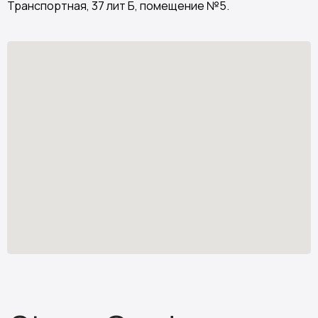
Транспортная, 37 лит Б, помещение №5.
Stone Garden
Изделия из искусственного камня
Узнать стоимость
*
stone.garden@mail.ru
Каталог камня
Отзывы
Изделия из камня
Партнёрам
О компании