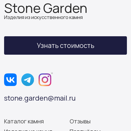
ИП Бочкова А.А.
ИНН 614312641994
ОГРНИП 319502700030150
Политика конфиденциальности
Согласие на обработку персональных данных
Разработка сайта: Виктория Игнатова
© Stone Garden 2026. Все
*Признана экстремистской
права защищены.
организацией и запрещена
на территории РФ.
Информация, представленная на сайте,
носит информационный характер