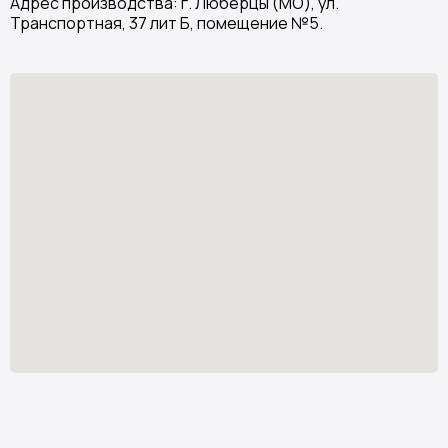
Адрес производства: г. Люберцы (МО), ул.
Транспортная, 37 лит Б, помещение №5.
Stone Garden
Изделия из искусственного камня
Узнать стоимость
*
stone.garden@mail.ru
Каталог камня
Отзывы
Изделия из камня
Партнёрам
О компании