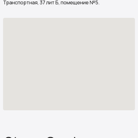
Транспортная, 37 лит Б, помещение №5.
Stone Garden
Изделия из искусственного камня
Узнать стоимость
*
stone.garden@mail.ru
Каталог камня
Отзывы
Изделия из камня
Партнёрам
О компании