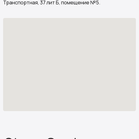
Транспортная, 37 лит Б, помещение №5.
Stone Garden
Изделия из искусственного камня
Узнать стоимость
*
stone.garden@mail.ru
Каталог камня
Отзывы
Изделия из камня
Партнёрам
О компании