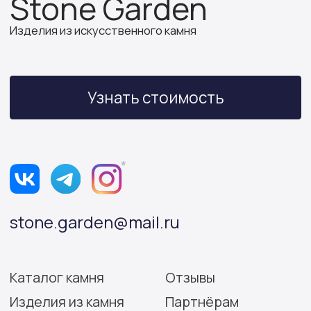
ИП Бочкова А.А.
ИНН 614312641994
ОГРНИП 319502700030150
Политика конфиденциальности
Согласие на обработку персональных данных
Разработка сайта: Виктория Игнатова
© Stone Garden 2026. Все
*Признана экстремистской
права защищены.
организацией и запрещена
на территории РФ.
Информация, представленная на сайте,
носит информационный характер