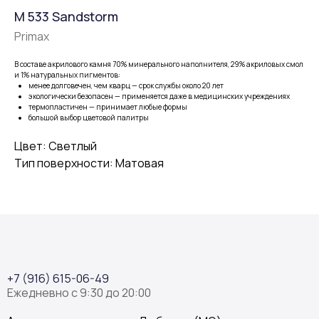
M 533 Sandstorm
Primax
В составе акрилового камня 70% минерального наполнителя, 29% акриловых смол
и 1% натуральных пигментов:
менее долговечен, чем кварц — срок службы около 20 лет
экологически безопасен — применяется даже в медицинских учреждениях
термопластичен — принимает любые формы
большой выбор цветовой палитры
Цвет: Светлый
Тип поверхности: Матовая
+7 (916) 615-06-49
Ежедневно с 9:30 до 20:00