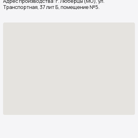
Адрес производства: г. Люберцы (МО), ул.
Транспортная, 37 лит Б, помещение №5.
Stone Garden
Изделия из искусственного камня
Узнать стоимость
*
stone.garden@mail.ru
Каталог камня
Отзывы
Изделия из камня
Партнёрам
О компании