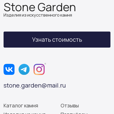
ИП Бочкова А.А.
ИНН 614312641994
ОГРНИП 319502700030150
Политика конфиденциальности
Согласие на обработку персональных данных
Разработка сайта: Виктория Игнатова
© Stone Garden 2026. Все
*Признана экстремистской
права защищены.
организацией и запрещена
на территории РФ.
Информация, представленная на сайте,
носит информационный характер