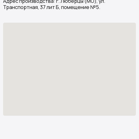
Адрес производства: г. Люберцы (МО), ул.
Транспортная, 37 лит Б, помещение №5.
Stone Garden
Изделия из искусственного камня
Узнать стоимость
*
stone.garden@mail.ru
Каталог камня
Отзывы
Изделия из камня
Партнёрам
О компании