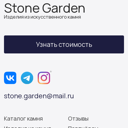
ИП Бочкова А.А.
ИНН 614312641994
ОГРНИП 319502700030150
Политика конфиденциальности
Согласие на обработку персональных данных
Разработка сайта: Виктория Игнатова
© Stone Garden 2026. Все
*Признана экстремистской
права защищены.
организацией и запрещена
на территории РФ.
Информация, представленная на сайте,
носит информационный характер