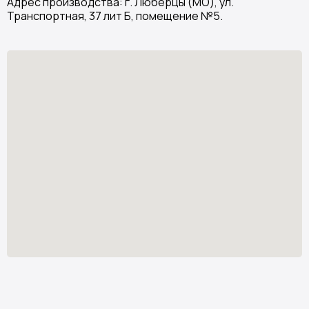
Адрес производства: г. Люберцы (МО), ул.
Транспортная, 37 лит Б, помещение №5.
Stone Garden
Изделия из искусственного камня
Узнать стоимость
*
stone.garden@mail.ru
Каталог камня
Отзывы
Изделия из камня
Партнёрам
О компании