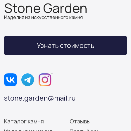
ИП Бочкова А.А.
ИНН 614312641994
ОГРНИП 319502700030150
Политика конфиденциальности
Согласие на обработку персональных данных
Разработка сайта: Виктория Игнатова
© Stone Garden 2026. Все
*Признана экстремистской
права защищены.
организацией и запрещена
на территории РФ.
Информация, представленная на сайте,
носит информационный характер